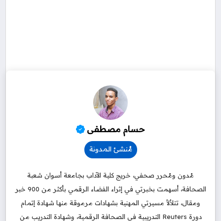
مُنشئ المدونة
مُدون ومُحرر صحفي، خريج كلية الآداب بجامعة أسوان شعبة
الصحافة، أسهمت بخبرتي في إثراء الفضاء الرقمي بأكثر من 900 خبر
ومقال، تتلألأ مسيرتي المهنية بشهادات مرموقة منها شهادة إتمام
دورة Reuters التدريبية في الصحافة الرقمية، وشهادة التدريب من