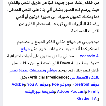
من خلاله إنشاء صور جديدة كليًا عن طريق النص والكلام؛
حيث يرسم لك الصور بشكل آلي بناءً على النص المدخل،
كما يمكنك تحويل صورك إلى صورة كرتون أو أنمي
وإضافة التأثيرات التي تريدها باستخدام الكثير من
الأدوات المساعدة.
ميدجورني هو موقع مثالي للفكر المبدع والتصميم
المبتكر كما أنه
شبيه بتطبيقات أخرى مثل
موقع
Leonardo Ai
المجاني والذي يحتوي على أدوات احترافية
كثيرة، وتطبيق Dawn Ai الذي تستطيع من خلاله عمل
افاتار لصورتك، كما يوجد
مواقع وتطبيقات عديدة تعمل
بالذكاء الاصطناعي
(Artificial Intelligence) مثل
موقع Forefront
و
موقع Poe
و
موقع You Ai
و
Adobe
Firefly
و
Adope Podcast
و
شريحة نيورالينك
و
Gradient Ai
.