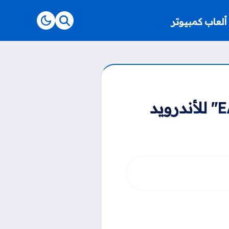
ألعاب كمبيوتر
تنزيل فيفا 25 موبايل "EA Sports FC Mobile 2025" للأندرويد