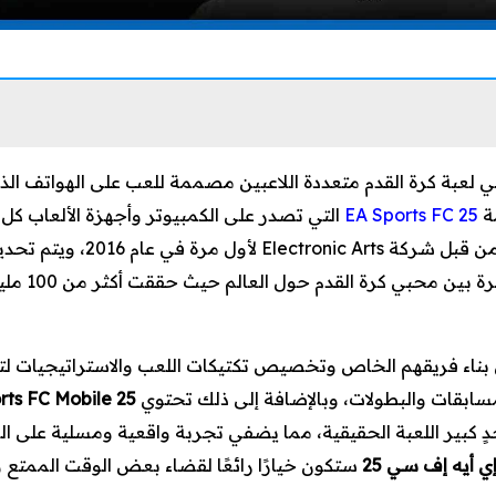
ي لعبة كرة القدم متعددة اللاعبين مصممة للعب على الهواتف الذك
ة
EA Sports FC 25
من قبل شركة lectronic Arts
حظت اللعبة ع
 بناء فريقهم الخاص وتخصيص تكتيكات اللعب والاستراتيجيات لتح
ابقات والبطولات، وبالإضافة إلى ذلك تحتوي
rts FC Mobile 25
 كبير اللعبة الحقيقية، مما يضفي تجربة واقعية ومسلية على ال
ي أيه إف سي
25
ستكون خيارًا رائعًا لقضاء بعض الوقت الممتع 