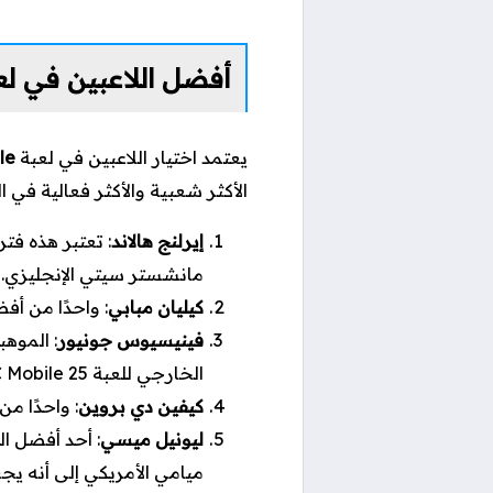
أفضل اللاعبين في لع
يعتمد اختيار اللاعبين في لعبة
le
الأكثر شعبية والأكثر فعالية في ال
إيرلنج هالاند
: تعتبر هذه فت
مانشستر سيتي الإنجليزي.
كيليان مبابي
: واحدًا من أف
فينيسيوس جونيور
: الموهب
الخارجي للعبة EA Sports FC Mobile 25.
كيفين دي بروين
: واحدًا م
ليونيل ميسي
: أحد أفضل ال
ميامي الأمريكي إلى أنه يج