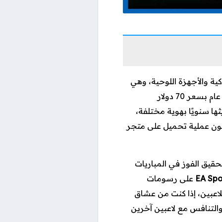
ية والأجهزة اللوحية، وهي
التي تصدر على الكمبيوتر وأجهزة الألعاب كل عام بسعر 70 دولار
E لأول مرة في عام 2016، ويتم تحديثها سنويًا بهوية مختلفة،
لى شعبية كبيرة بين محبي كرة القدم حول العالم حيث حققت أكثر من 100 مليون عملية تحميل على متجر
قيق الفوز في المباريات
EA Spo
على رسومات
لاعبين، إذا كنت من عشاق
والتنافس مع لاعبين آخرين